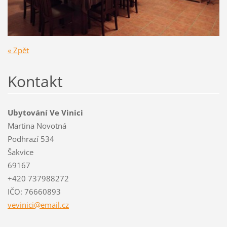
« Zpět
Kontakt
Ubytování Ve Vinici
Martina Novotná
Podhrazí 534
Šakvice
69167
+420 737988272
IČO: 76660893
vevinici
@email.c
z